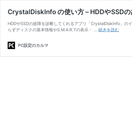
CrystalDiskInfo の使い方 – HDDやS
HDDやSSDの故障を診断してくれるアプリ「CrystalDiskInfo」
Crysta
らずディスクの基本情報やS.M.A.R.Tの表示・ …
続きを読む
の
使
PC設定のカルマ
い
方
–
HDD
や
SSD
の
故
障
を
診
断