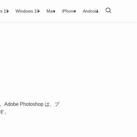
s 11
Windows 10
Mac
iPhone
Android
be Photoshop は、プ
す。