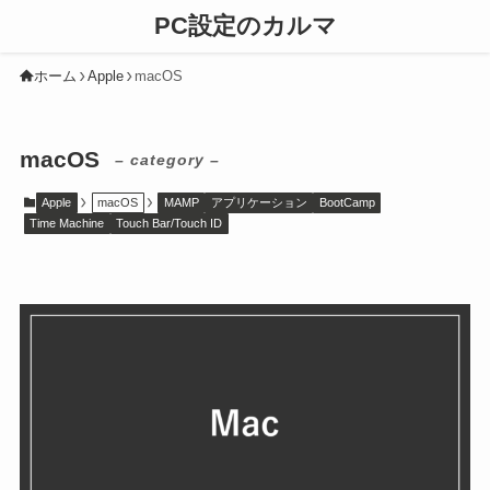
PC設定のカルマ
ホーム
Apple
macOS
macOS
– category –
Apple
macOS
MAMP
アプリケーション
BootCamp
Time Machine
Touch Bar/Touch ID