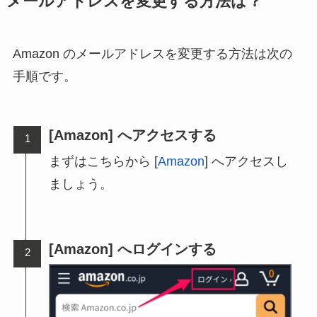
メールアドレスを変更する方法は？
Amazon のメールアドレスを変更する方法は次の
手順です。
[Amazon] へアクセスする
まずはこちらから [
Amazon
] へアクセスし
ましょう。
[Amazon] へログインする