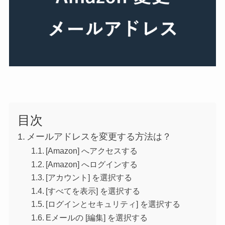
目次
メールアドレスを変更する方法は？
[Amazon] へアクセスする
[Amazon] へログインする
[アカウント] を選択する
[すべてを表示] を選択する
[ログインとセキュリティ] を選択する
Eメールの [編集] を選択する