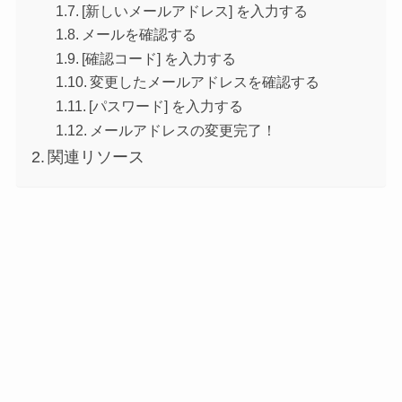
[新しいメールアドレス] を入力する
メールを確認する
[確認コード] を入力する
変更したメールアドレスを確認する
[パスワード] を入力する
メールアドレスの変更完了！
関連リソース