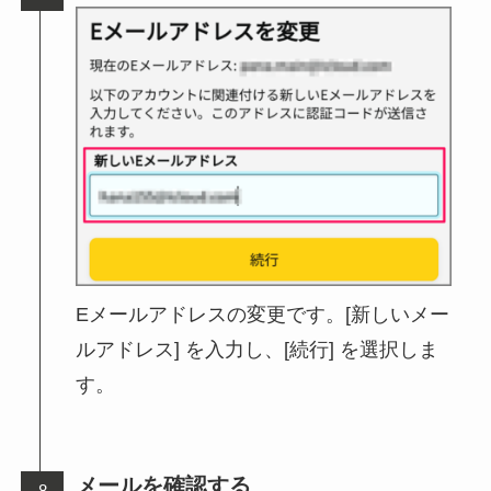
Eメールアドレスの変更です。[新しいメー
ルアドレス] を入力し、[続行] を選択しま
す。
メールを確認する