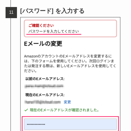
[パスワード] を入力する