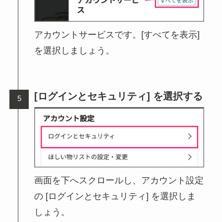
アカウントサービスです。[すべてを表示]
を選択しましょう。
[ログインとセキュリティ] を選択する
画面を下へスクロールし、アカウント設定
の [ログインとセキュリティ] を選択しま
しょう。