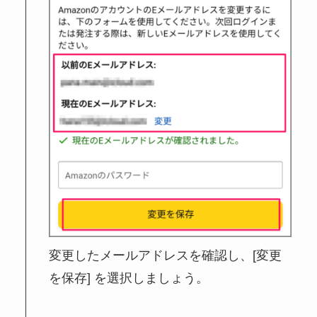
変更したメールアドレスを確認し、[変更
を保存] を選択しましょう。