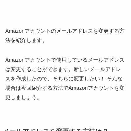
Amazonアカウントのメールアドレスを変更する方
法を紹介します。
Amazonアカウントで使用しているメールアドレス
は変更することができます。新しいメールアドレ
スを作成したので、そちらに変更したい！ そんな
場合は今回紹介する方法でAmazonアカウントを変
更しましょう。