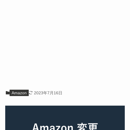
Amazon
2023年7月16日