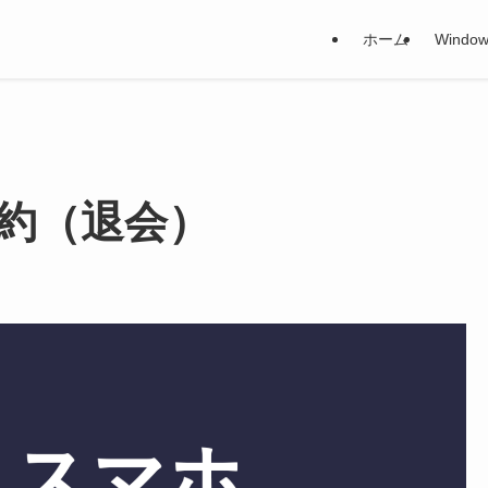
ホーム
Window
解約（退会）