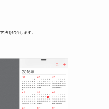
する方法を紹介します。