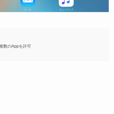
複数のAppを許可