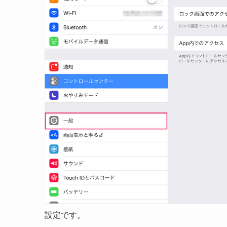
設定です。