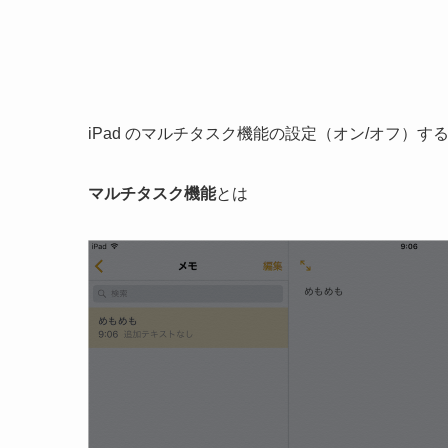
iPad のマルチタスク機能の設定（オン/オフ）
マルチタスク機能
とは