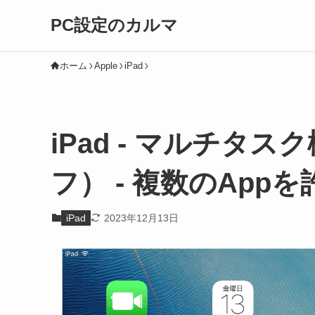
PC設定のカルマ
ホーム
Apple
iPad
iPad - マルチタ
フ） - 複数のAppを
iPad
2023年12月13日