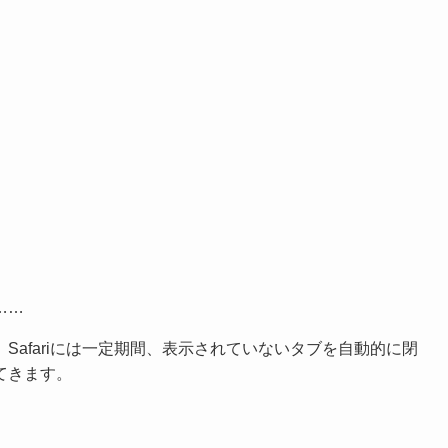
……
afariには一定期間、表示されていないタブを自動的に閉
てきます。