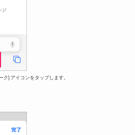
ックマーク] アイコンをタップします。