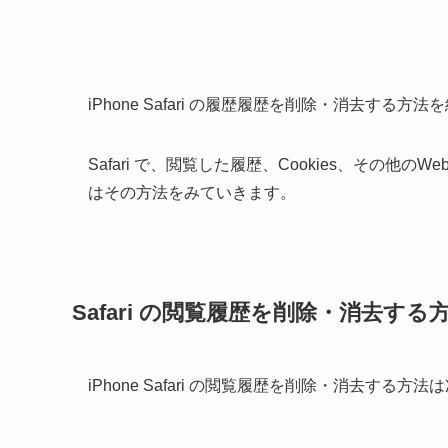
iPhone Safari の履歴履歴を削除・消去する方
Safari で、閲覧した履歴、Cookies、その
はその方法をみていきます。
Safari の閲覧履歴を削除・消去する
iPhone Safari の閲覧履歴を削除・消去する方