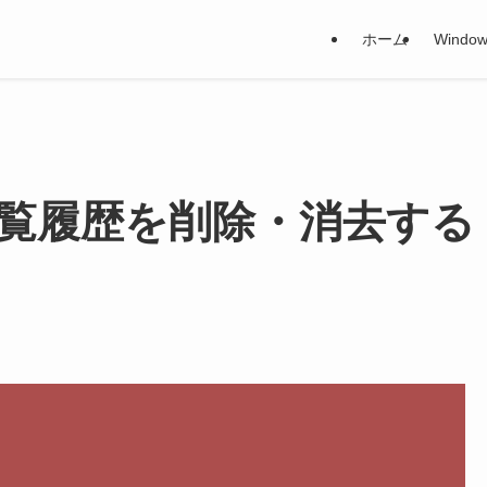
ホーム
Window
ri の閲覧履歴を削除・消去する