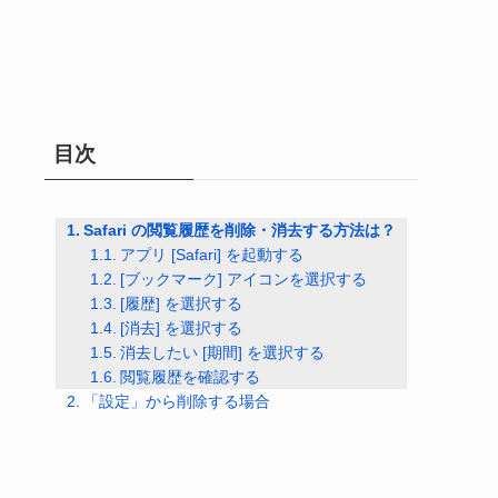
目次
Safari の閲覧履歴を削除・消去する方法は？
アプリ [Safari] を起動する
[ブックマーク] アイコンを選択する
[履歴] を選択する
[消去] を選択する
消去したい [期間] を選択する
閲覧履歴を確認する
「設定」から削除する場合