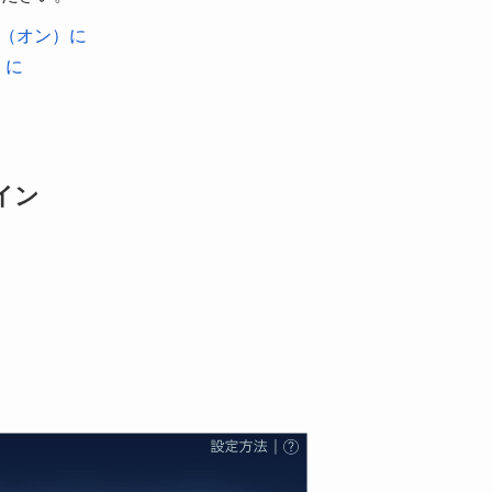
を有効（オン）に
）に
ンイン