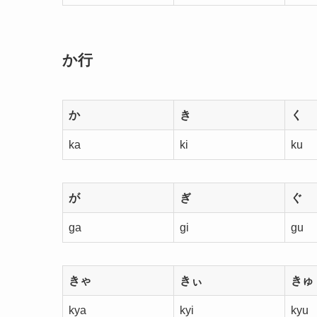
か行
か
き
く
ka
ki
ku
が
ぎ
ぐ
ga
gi
gu
きゃ
きぃ
きゅ
kya
kyi
kyu