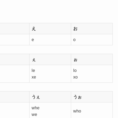
え
お
e
o
ぇ
ぉ
le
lo
xe
xo
うぇ
うぉ
whe
who
we