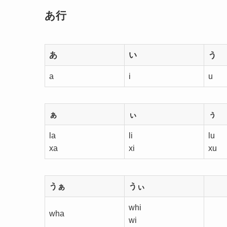
あ行
あ
い
う
a
i
u
ぁ
ぃ
ぅ
la
li
lu
xa
xi
xu
うぁ
うぃ
whi
wha
wi