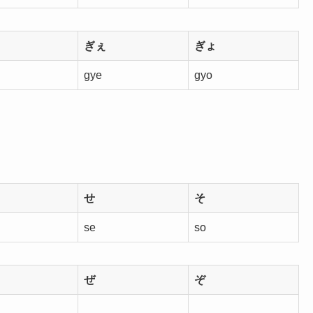
ぎぇ
ぎょ
gye
gyo
せ
そ
se
so
ぜ
ぞ