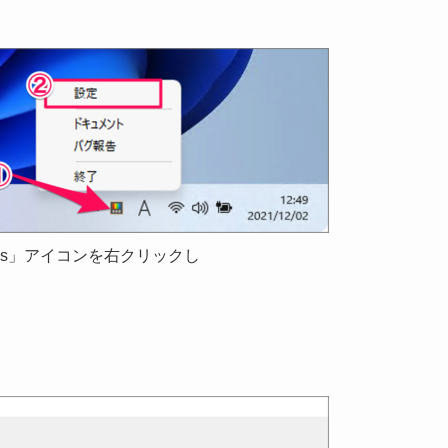
oys」アイコンを右クリックし