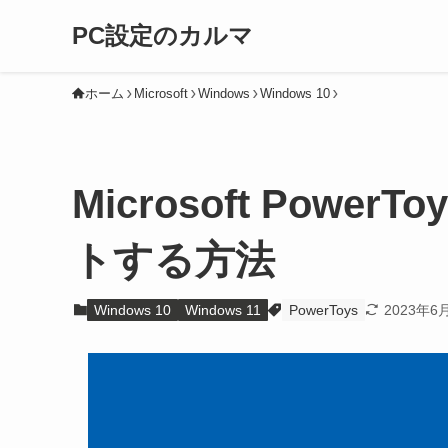
PC設定のカルマ
ホーム
Microsoft
Windows
Windows 10
Microsoft Pow
トする方法
Windows 10
Windows 11
PowerToys
2023年6