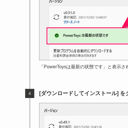
「PowerToysは最新の状態です」と表
[ダウンロードしてインストール] 