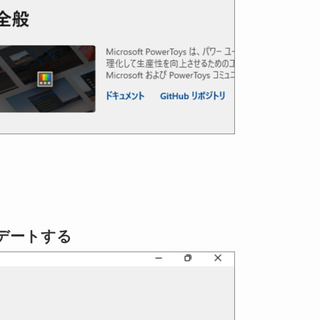
デートする