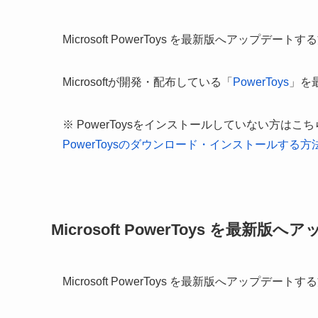
Microsoft PowerToys を最新版へアップデー
Microsoftが開発・配布している「
PowerToys
」を
※ PowerToysをインストールしていない方は
PowerToysのダウンロード・インストールする方法 – W
Microsoft PowerToys を最
Microsoft PowerToys を最新版へアップデ