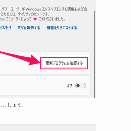
しましょう。