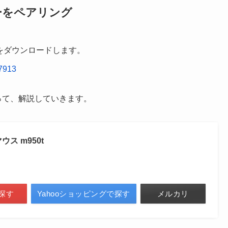
バーをペアリング
re」をダウンロードします。
97913
って、解説していきます。
ス m950t
探す
Yahooショッピングで探す
メルカリ