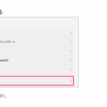
る
選択し