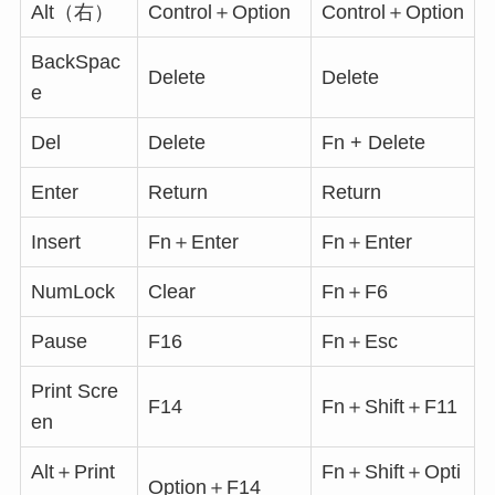
Alt（右）
Control＋Option
Control＋Option
BackSpac
Delete
Delete
e
Del
Delete
Fn + Delete
Enter
Return
Return
Insert
Fn＋Enter
Fn＋Enter
NumLock
Clear
Fn＋F6
Pause
F16
Fn＋Esc
Print Scre
F14
Fn＋Shift＋F11
en
Alt＋Print
Fn＋Shift＋Opti
Option＋F14