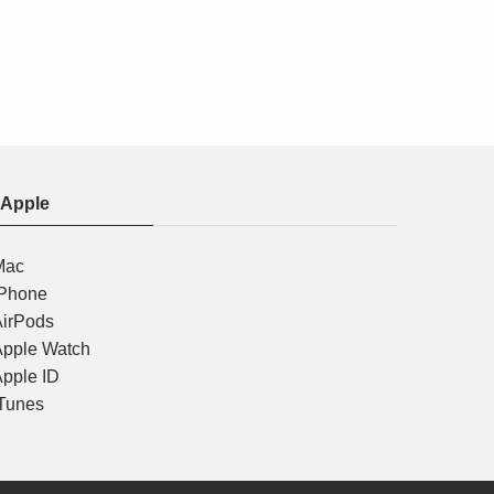
Apple
Mac
iPhone
AirPods
Apple Watch
pple ID
Tunes