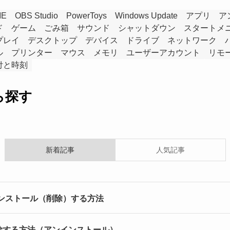
ME
OBS Studio
PowerToys
Windows Update
アプリ
ア
ド
ゲーム
ごみ箱
サウンド
シャットダウン
スタートメ
プレイ
デスクトップ
デバイス
ドライブ
ネットワーク
ル
プリンター
マウス
メモリ
ユーザーアカウント
リモ
付と時刻
ら探す
新着記事
人気記事
アンインストール（削除）する方法
ve を削除する方法（アンインストール）