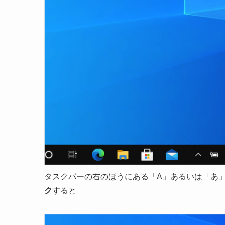
タスクバーの右のほうにある「A」あるいは「あ」
ク
すると