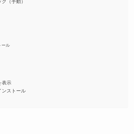
ェック（手動）
トール
歴を表示
ンインストール