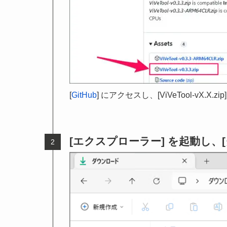
[
GitHub
] にアクセスし、[ViVeTool-vX.X
[エクスプローラー] を起動し、