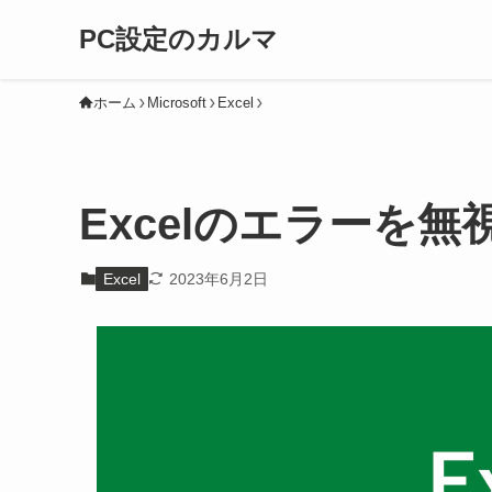
PC設定のカルマ
ホーム
Microsoft
Excel
Excelのエラーを
Excel
2023年6月2日