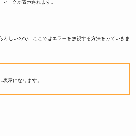
ーマークが表示されます。
らわしいので、ここではエラーを無視する方法をみていきま
非表示になります。