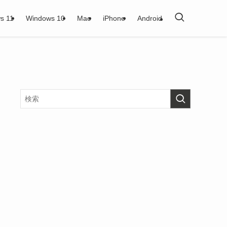
s 11
Windows 10
Mac
iPhone
Android