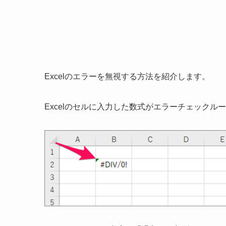
Excelのエラーを無視する方法を紹介します。
Excelのセルに入力した数式がエラーチェックル