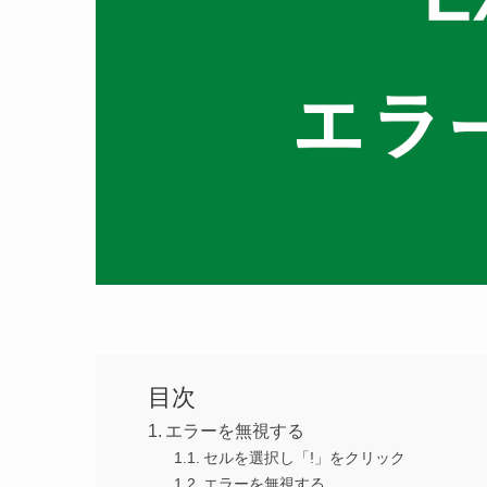
目次
エラーを無視する
セルを選択し「!」をクリック
エラーを無視する