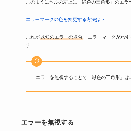
このようにセルの左上に「緑色の三角形」のエラ
エラーマークの色を変更する方法は？
これが
既知のエラーの場合
、エラーマークがわず
す。
エラーを無視することで「緑色の三角形」は
エラーを無視する