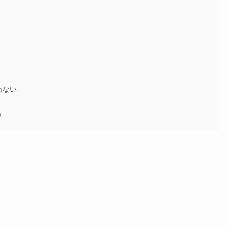
わない
う