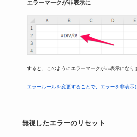
エラーマークが非表示に
すると、このようにエラーマークが非表示になり
エラールールを変更することで、エラーを非表示
無視したエラーのリセット