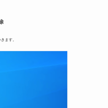
除
いきます。