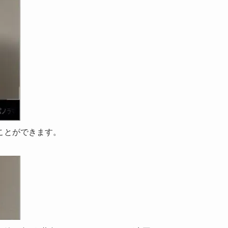
ことができます。