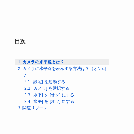
目次
カメラの水平線とは？
カメラに水平線を表示する方法は？（オン/オ
フ）
[設定] を起動する
[カメラ] を選択する
[水平] を [オン] にする
[水平] を [オフ] にする
関連リソース