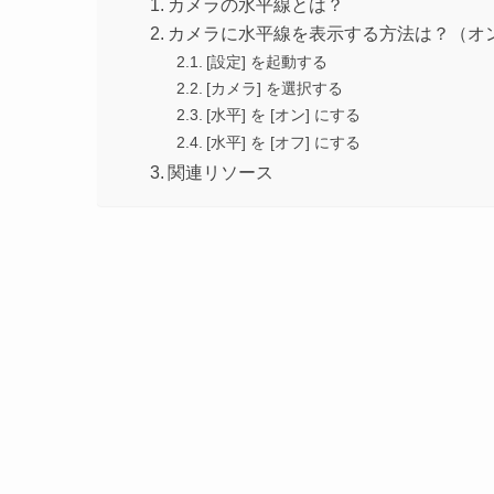
カメラの水平線とは？
カメラに水平線を表示する方法は？（オン
[設定] を起動する
[カメラ] を選択する
[水平] を [オン] にする
[水平] を [オフ] にする
関連リソース