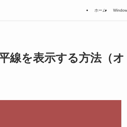
ホーム
Window
ラに水平線を表示する方法（オ