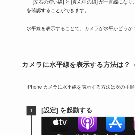
[左右の短い線] と [真ん中の線] が一直線にな
を確認することができます。
水平線を表示することで、カメラが水平かどうか
カメラに水平線を表示する方法は？（
iPhone カメラに水平線を表示する方法は次の手
[設定] を起動する