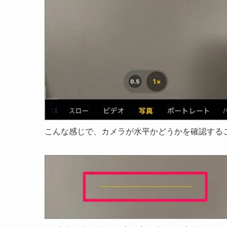
こんな感じで、カメラが水平かどうかを確認する