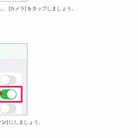
し、 [カメラ] をタップしましょう。
オン
] にしましょう。