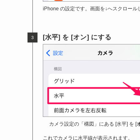
iPhone の設定です。画面を↓へスクロール
[水平] を [オン] にする
カメラ設定の「構図」にある [水平] を [
これでカメラに水平線が表示されます。