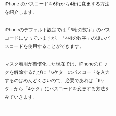
iPhone のパスコードを6桁から4桁に変更する方法
を紹介します。
iPhoneのデフォルト設定では「6桁の数字」のパス
コードになっていますが、「4桁の数字」の短いパ
スコードを使用することができます。
マスク着用が習慣化した現在では、iPhoneのロッ
クを解除するたびに「6ケタ」のパスコードを入力
するのはめんどくさいので、必要であれば「6ケ
タ」から「4ケタ」にパスコードを変更する方法を
みていきます。