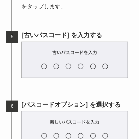
をタップします。
[古いパスコード] を入力する
[パスコードオプション] を選択する