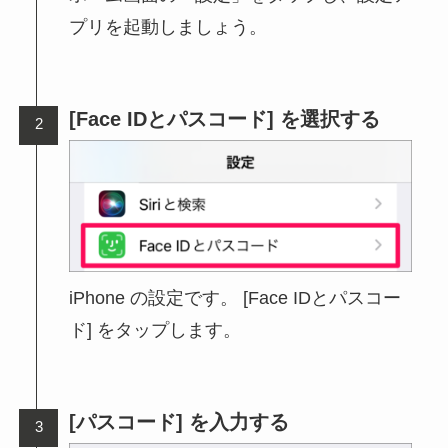
プリを起動しましょう。
[Face IDとパスコード] を選択する
iPhone の設定です。 [Face IDとパスコー
ド] をタップします。
[パスコード] を入力する