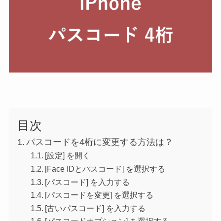
目次
パスコードを4桁に変更する方法は？
[設定] を開く
[Face IDとパスコード] を選択する
[パスコード] を入力する
[パスコードを変更] を選択する
[古いパスコード] を入力する