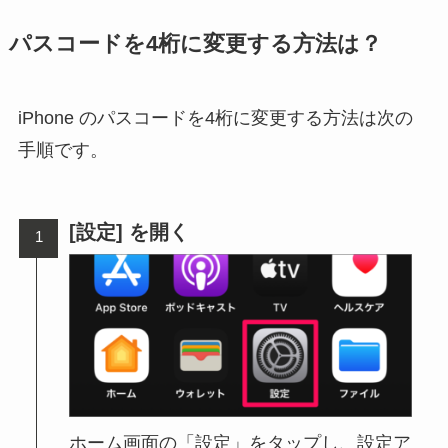
パスコードを4桁に変更する方法は？
iPhone のパスコードを4桁に変更する方法は次の
手順です。
[設定] を開く
ホーム画面の「設定」をタップし、設定ア