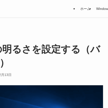
ホーム
Window
 画面の明るさを設定する（バ
続）
2月13日