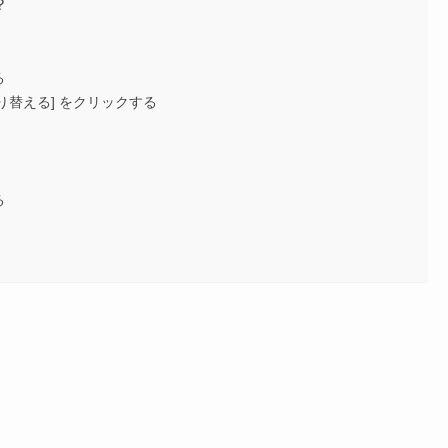
？
る
り替える] をクリックする
る